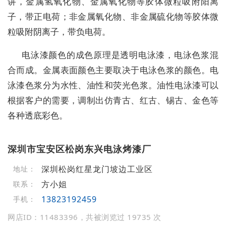
讲，金属氢氧化物、金属氧化物等胶体微粒吸附阳离
子，带正电荷；非金属氧化物、非金属硫化物等胶体微
粒吸附阴离子，带负电荷。
电泳漆颜色的成色原理是透明电泳漆，电泳色浆混
合而成。金属表面颜色主要取决于电泳色浆的颜色。电
泳漆色浆分为水性、油性和荧光色浆。油性电泳漆可以
根据客户的需要，调制出仿青古、红古、锡古、金色等
各种透底彩色。
深圳市宝安区松岗东兴电泳烤漆厂
深圳松岗红星龙门坡边工业区
地址：
方小姐
联系：
13823192459
手机：
网店ID：11483396，共被浏览过 19735 次