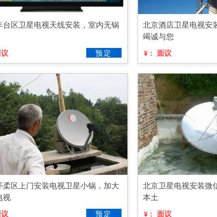
丰台区卫星电视天线安装，室内无锅
北京酒店卫星电视安
竭诚与您
面议
预定
面议
¥：
怀柔区上门安装电视卫星小锅，加大
北京卫星电视安装微
电视
本土
面议
预定
面议
¥：