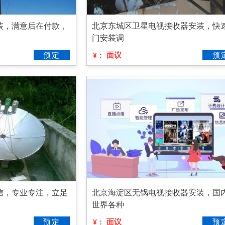
装，满意后在付款，
北京东城区卫星电视接收器安装，快
门安装调
预定
面议
预
¥：
信，专业专注，立足
北京海淀区无锅电视接收器安装，国
世界各种
预定
面议
预
¥：