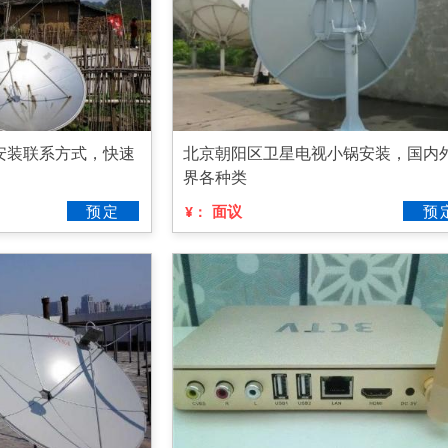
安装联系方式，快速
北京朝阳区卫星电视小锅安装，国内
界各种类
预定
面议
预
¥：