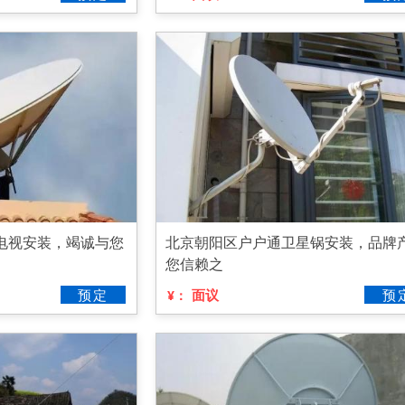
络电视安装，竭诚与您
北京朝阳区户户通卫星锅安装，品牌
您信赖之
预定
面议
预
¥：