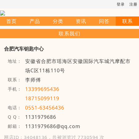
登录
注册
首页
产品
分类
资讯
问答
联系
联系我们
合肥汽车钥匙中心
安徽省合肥市瑶海区安徽国际汽车城汽摩配市
地址：
场C区11栋110号
李师傅
联系：
13399695436
手机：
18715099119
0551-63456436
电话：
1131979686
Q Q：
1131979686@qq.com
邮箱：
网店ID：34048136，共被浏览过 7730594 次