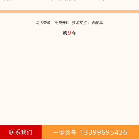
网店登录
免费开店
技
术
支
持
：
颜艳珍
9
第
年
13399695436
联系我们
一键拨号