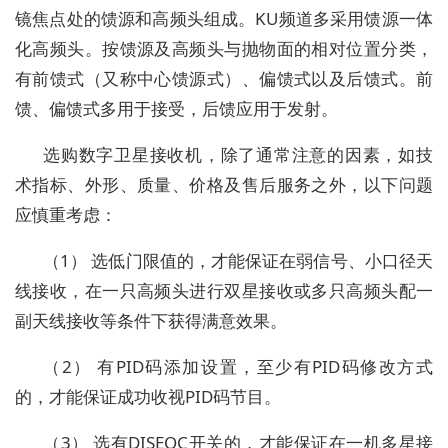
镜焦点处的馈源和高频头组成。KU频道多采用馈源一体
化高频头。按馈源及高频头与抛物面的相对位置分类，
有前馈式（又称中心馈源式）、偏馈式以及后馈式。前
馈、偏馈式多用于接受，后馈应用于发射。
选购数字卫星接收机，除了通常注意的因素，如技
术指标、外形、质量、价格及售后服务之外，以下问题
应慎重考虑：
（1） 选低门限值的，才能保证在弱信号、小口径天
线接收，在一只高频头进行双星接收或多只高频头配一
副天线接收等条件下获得满意效果。
（2） 有PID码添加设置，至少有PID码修改方式
的，才能保证成功收视PID码节目。
（3） 选有DISEQC开关的，才能保证在一机多星接